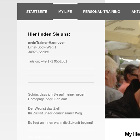
STARTSEITE
MY LIFE
PERSONAL-TRAINING
AKT
Hier finden Sie uns:
meinTrainer-Hannover
Ernst-Bock-Weg 1
30926 Seelze
Telefon: +49 171 9551861
Schön, dass ich Sie auf meiner neuen
Homepage begrüßen darf.
Der Weg ist das Ziel!
Ihr Ziel ist unser gemeinsamer Weg.
Es liegt an Ihnen wann die Zukunft beginnt!
My life
Alle Meldungen