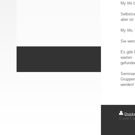
My life
Selbstv
aber ist
My life,
Sie werd
Es gibt 
warten
gefunde
Seminar
Gruppen
werden!
Druckv
© meinTra